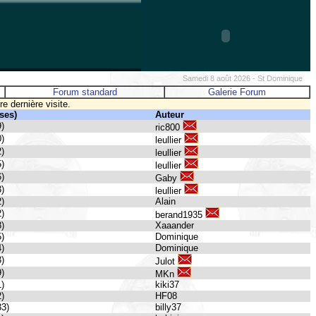
Samedi 8 août 2026 - St Dominique
Forum standard
Galerie Forum
 dernière visite.
ses)
Auteur
9)
ric800
0)
leullier
2)
leullier
5)
leullier
6)
Gaby
3)
leullier
2)
Alain
2)
berand1935
8)
Xaaander
5)
Dominique
4)
Dominique
3)
Julot
9)
MKn
1)
kiki37
2)
HF08
33)
billy37