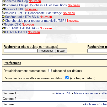
schéma BullDog
Nouveau
Schémas Philips TV chassis C et evolutions
Nouveau
Mesure Ebf80
Nouveau
Valeur TS et TP Condensateur de filtrage
Nouveau
Schéma radio RTA BN 6
Nouveau
Cherche aide pour restaurer ma vieille TSF !
Nouveau
Metrix CTR
Nouveau
OCEANIC L'ALBATROS
Nouveau
CITIZEN BAND
Nouveau
Rechercher
(dans sujets et messages)
Rechercher 
Préférences
Rafraichissement automatique:
(décoché par défaut)
Remonter les nouvelles réponses au début:
(coché par défaut)
Gamme 1
-
Galerie TSF
-
Mesure ancienne
-
Litté
Gamme 2
Gamme 3
-
Archives
-
Sché