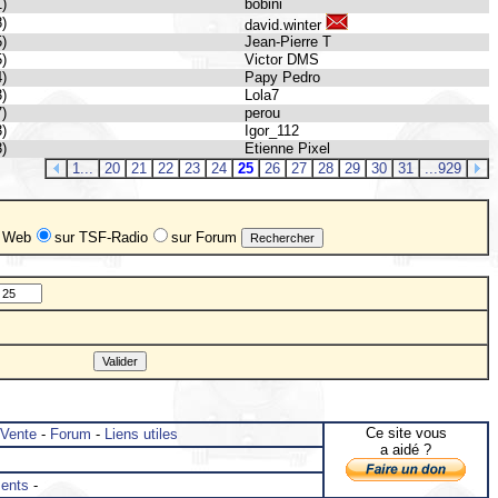
1)
bobini
8)
david.winter
5)
Jean-Pierre T
5)
Victor DMS
4)
Papy Pedro
3)
Lola7
7)
perou
3)
Igor_112
3)
Etienne Pixel
1...
20
21
22
23
24
25
26
27
28
29
30
31
...929
Web
sur TSF-Radio
sur Forum
Ce site vous
 Vente
-
Forum
-
Liens utiles
a aidé ?
ents
-