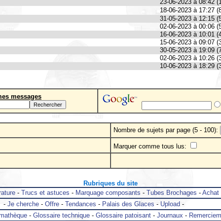
23-06-2023 à 08:42 (
18-06-2023 à 17:27 (
31-05-2023 à 12:15 (
02-06-2023 à 00:06 (
16-06-2023 à 10:01 (
15-06-2023 à 09:07 (
30-05-2023 à 19:09 (
02-06-2023 à 10:26 (
10-06-2023 à 18:29 (
mes messages
Nombre de sujets par page (5 - 100):
Marquer comme tous lus:
Rubriques du site
rature
-
Trucs et astuces
-
Marquage composants
-
Tubes Brochages
-
Achat
-
Je cherche
-
Offre
-
Tendances
-
Palais des Glaces
-
Upload
-
mathèque
-
Glossaire technique
-
Glossaire patoisant
-
Journaux
-
Remerciem