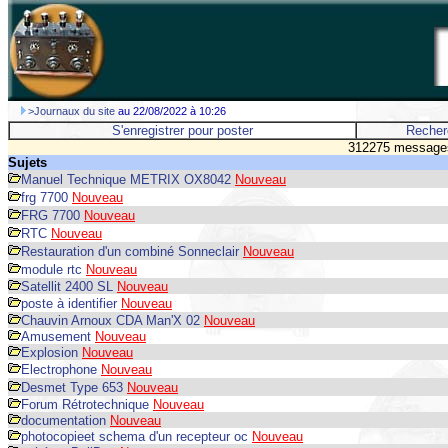
>Journaux du site
au 22/08/2022 à 10:26
S'enregistrer pour poster
Recher
312275 messages
Sujets
Manuel Technique METRIX OX8042
Nouveau
frg 7700
Nouveau
FRG 7700
Nouveau
RTC
Nouveau
Restauration d'un combiné Sonneclair
Nouveau
module rtc
Nouveau
Satellit 2400 SL
Nouveau
poste à identifier
Nouveau
Chauvin Arnoux CDA Man'X 02
Nouveau
Amusement
Nouveau
Explosion
Nouveau
Electrophone
Nouveau
Desmet Type 653
Nouveau
Forum Rétrotechnique
Nouveau
documentation
Nouveau
photocopieet schema d'un recepteur oc
Nouveau