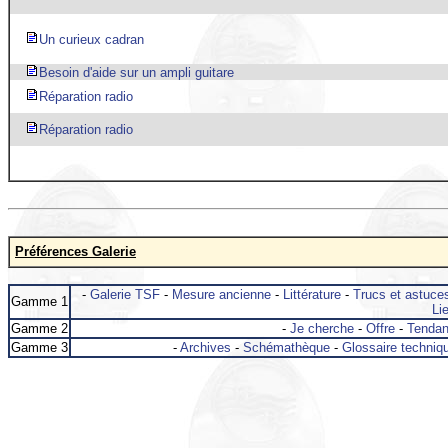
Un curieux cadran
Besoin d'aide sur un ampli guitare
Réparation radio
Réparation radio
Préférences Galerie
-
Galerie TSF
-
Mesure ancienne
-
Littérature
-
Trucs et astuce
Gamme 1
Lie
Gamme 2
-
Je cherche
-
Offre
-
Tenda
Gamme 3
-
Archives
-
Schémathèque
-
Glossaire techniq