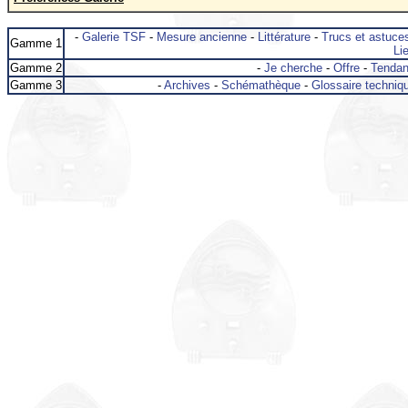
-
Galerie TSF
-
Mesure ancienne
-
Littérature
-
Trucs et astuce
Gamme 1
Lie
Gamme 2
-
Je cherche
-
Offre
-
Tenda
Gamme 3
-
Archives
-
Schémathèque
-
Glossaire techniq