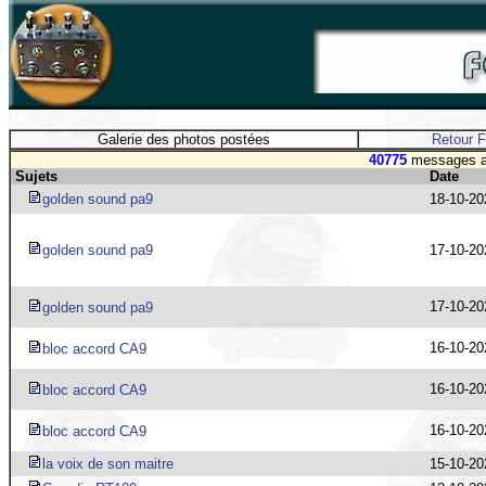
Galerie des photos postées
Retour 
40775
messages av
Sujets
Date
golden sound pa9
18-10-20
golden sound pa9
17-10-20
17-10-20
golden sound pa9
16-10-20
bloc accord CA9
16-10-20
bloc accord CA9
16-10-20
bloc accord CA9
la voix de son maitre
15-10-20