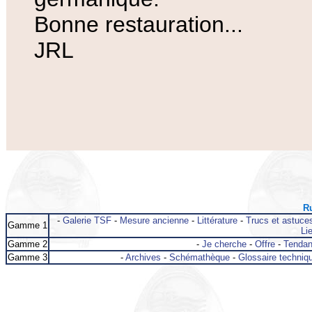
Bonne restauration...
JRL
Ru
-
Galerie TSF
-
Mesure ancienne
-
Littérature
-
Trucs et astuce
Gamme 1
Lie
Gamme 2
-
Je cherche
-
Offre
-
Tenda
Gamme 3
-
Archives
-
Schémathèque
-
Glossaire techniq