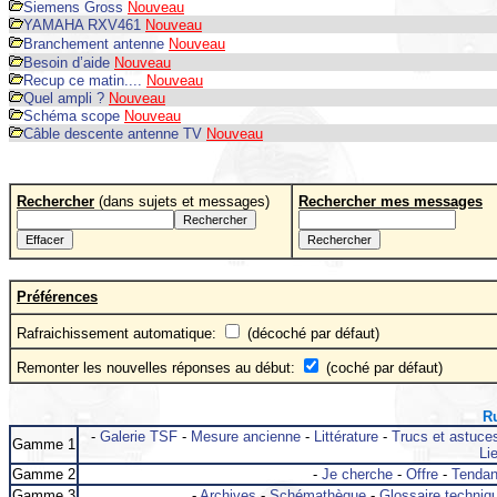
Siemens Gross
Nouveau
YAMAHA RXV461
Nouveau
Branchement antenne
Nouveau
Besoin d’aide
Nouveau
Recup ce matin....
Nouveau
Quel ampli ?
Nouveau
Schéma scope
Nouveau
Câble descente antenne TV
Nouveau
Rechercher
(dans sujets et messages)
Rechercher mes messages
Préférences
Rafraichissement automatique:
(décoché par défaut)
Remonter les nouvelles réponses au début:
(coché par défaut)
Ru
-
Galerie TSF
-
Mesure ancienne
-
Littérature
-
Trucs et astuce
Gamme 1
Lie
Gamme 2
-
Je cherche
-
Offre
-
Tenda
Gamme 3
-
Archives
-
Schémathèque
-
Glossaire techniq