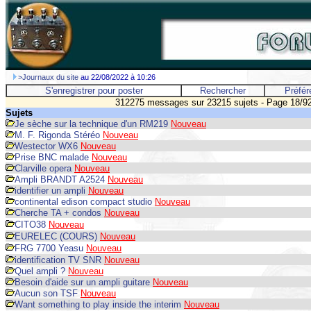
>Journaux du site
au 22/08/2022 à 10:26
S'enregistrer pour poster
Rechercher
Préfér
312275 messages sur 23215 sujets - Page 18/9
Sujets
Je sèche sur la technique d'un RM219
Nouveau
M. F. Rigonda Stéréo
Nouveau
Westector WX6
Nouveau
Prise BNC malade
Nouveau
Clarville opera
Nouveau
Ampli BRANDT A2524
Nouveau
identifier un ampli
Nouveau
continental edison compact studio
Nouveau
Cherche TA + condos
Nouveau
CITO38
Nouveau
EURELEC (COURS)
Nouveau
FRG 7700 Yeasu
Nouveau
identification TV SNR
Nouveau
Quel ampli ?
Nouveau
Besoin d'aide sur un ampli guitare
Nouveau
Aucun son TSF
Nouveau
Want something to play inside the interim
Nouveau