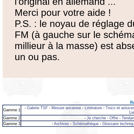
l'original en allemand ...
Merci pour votre aide !
P.S. : le noyau de réglage d
FM (à gauche sur le schéma
millieur à la masse) est abse
un ou pas.
Ru
-
Galerie TSF
-
Mesure ancienne
-
Littérature
-
Trucs et astuce
Gamme 1
Lie
Gamme 2
-
Je cherche
-
Offre
-
Tenda
Gamme 3
-
Archives
-
Schémathèque
-
Glossaire techniq