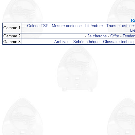
Ru
-
Galerie TSF
-
Mesure ancienne
-
Littérature
-
Trucs et astuce
Gamme 1
Lie
Gamme 2
-
Je cherche
-
Offre
-
Tenda
Gamme 3
-
Archives
-
Schémathèque
-
Glossaire techniq