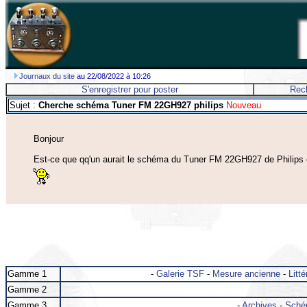
Journaux du site
au 22/08/2022 à 10:26
S'enregistrer pour poster
Rec
Sujet :
Cherche schéma Tuner FM 22GH927 philips
Nouveau
Bonjour
Est-ce que qq'un aurait le schéma du Tuner FM 22GH927 de Philips e
Gamme 1
-
Galerie TSF
-
Mesure ancienne
-
Litté
Gamme 2
Gamme 3
-
Archives
-
Sché