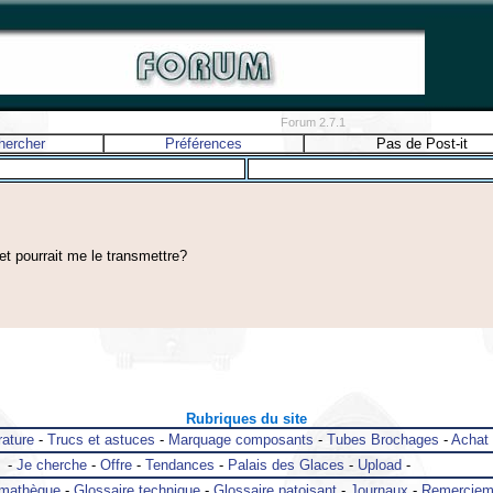
Forum 2.7.1
hercher
Préférences
Pas de Post-it
t pourrait me le transmettre?
Rubriques du site
rature
-
Trucs et astuces
-
Marquage composants
-
Tubes Brochages
-
Achat
-
Je cherche
-
Offre
-
Tendances
-
Palais des Glaces
-
Upload
-
mathèque
-
Glossaire technique
-
Glossaire patoisant
-
Journaux
-
Remerciem