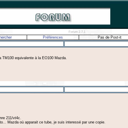
Forum 2.7.1
hercher
Préférences
Pas de Post-it
ve la TM100 equivalente à la EO100 Mazda.
nre 211/vt4c.
... Mazda où apparait ce tube, je suis interessé par une copie.