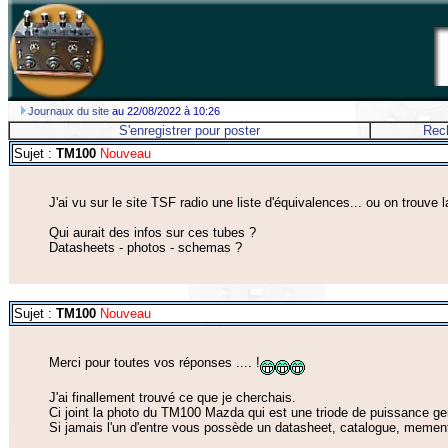
Journaux du site
au 22/08/2022 à 10:26
S'enregistrer pour poster
Rec
Sujet :
TM100
Nouveau
J'ai vu sur le site TSF radio une liste d'équivalences... ou on trou
Qui aurait des infos sur ces tubes ?
Datasheets - photos - schemas ?
Sujet :
TM100
Nouveau
Merci pour toutes vos réponses .... !
J'ai finallement trouvé ce que je cherchais.
Ci joint la photo du TM100 Mazda qui est une triode de puissance ge
Si jamais l'un d'entre vous possède un datasheet, catalogue, memento