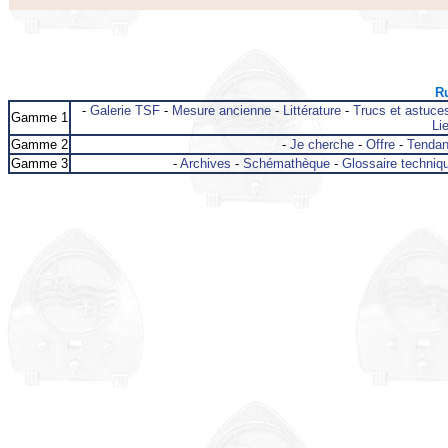
Ru
-
Galerie TSF
-
Mesure ancienne
-
Littérature
-
Trucs et astuce
Gamme 1
Lie
Gamme 2
-
Je cherche
-
Offre
-
Tenda
Gamme 3
-
Archives
-
Schémathèque
-
Glossaire techniq