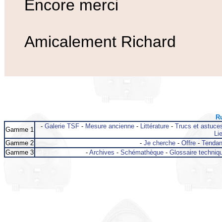
Encore merci
Amicalement Richard
Ru
-
Galerie TSF
-
Mesure ancienne
-
Littérature
-
Trucs et astuce
Gamme 1
Lie
Gamme 2
-
Je cherche
-
Offre
-
Tenda
Gamme 3
-
Archives
-
Schémathèque
-
Glossaire techniq