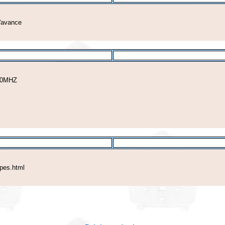
d'avance
100MHZ
opes.html