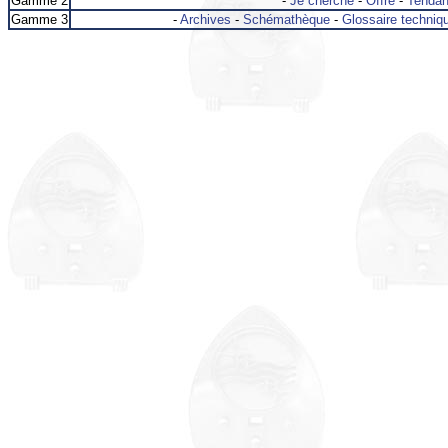
Gamme 2
-
Je cherche
-
Offre
-
Tenda
Gamme 3
-
Archives
-
Schémathèque
-
Glossaire techniq