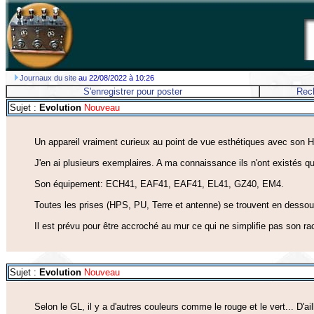
Journaux du site
au 22/08/2022 à 10:26
S'enregistrer pour poster
Rec
Sujet :
Evolution
Nouveau
Un appareil vraiment curieux au point de vue esthétiques avec son H
J'en ai plusieurs exemplaires. A ma connaissance ils n'ont existés
Son équipement: ECH41, EAF41, EAF41, EL41, GZ40, EM4.
Toutes les prises (HPS, PU, Terre et antenne) se trouvent en dessou
Il est prévu pour être accroché au mur ce qui ne simplifie pas son r
Sujet :
Evolution
Nouveau
Selon le GL, il y a d'autres couleurs comme le rouge et le vert... D'ail