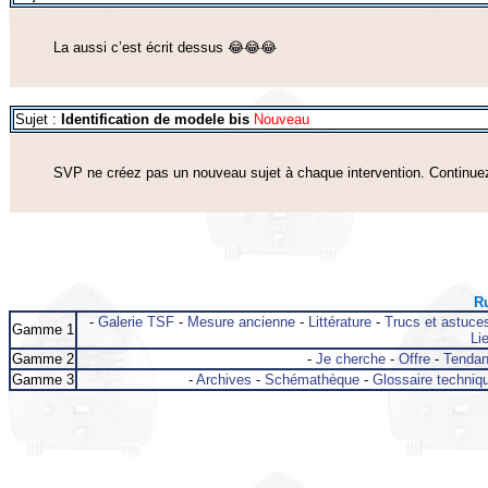
La aussi c’est écrit dessus 😂😂😂
Sujet :
Identification de modele bis
Nouveau
SVP ne créez pas un nouveau sujet à chaque intervention. Continuez 
Ru
-
Galerie TSF
-
Mesure ancienne
-
Littérature
-
Trucs et astuce
Gamme 1
Lie
Gamme 2
-
Je cherche
-
Offre
-
Tenda
Gamme 3
-
Archives
-
Schémathèque
-
Glossaire techniq