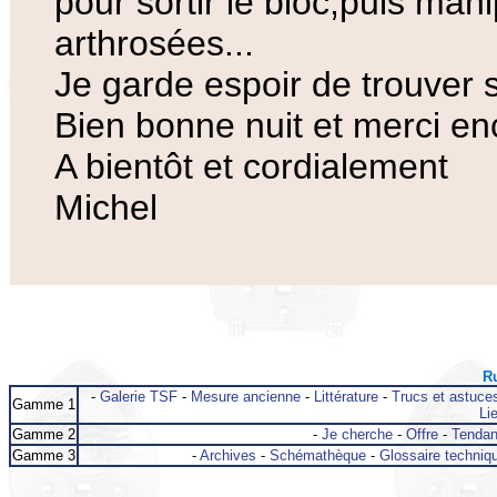
pour sortir le bloc,puis ma
arthrosées...
Je garde espoir de trouver s
Bien bonne nuit et merci en
A bientôt et cordialement
Michel
Ru
-
Galerie TSF
-
Mesure ancienne
-
Littérature
-
Trucs et astuce
Gamme 1
Lie
Gamme 2
-
Je cherche
-
Offre
-
Tenda
Gamme 3
-
Archives
-
Schémathèque
-
Glossaire techniq