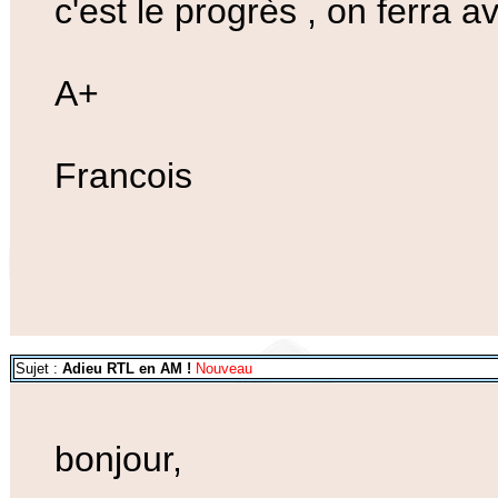
c'est le progrès , on ferra av
A+
Francois
Sujet :
Adieu RTL en AM !
Nouveau
bonjour,