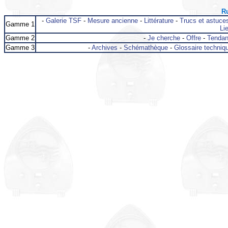
Ru
-
Galerie TSF
-
Mesure ancienne
-
Littérature
-
Trucs et astuce
Gamme 1
Lie
Gamme 2
-
Je cherche
-
Offre
-
Tenda
Gamme 3
-
Archives
-
Schémathèque
-
Glossaire techniq