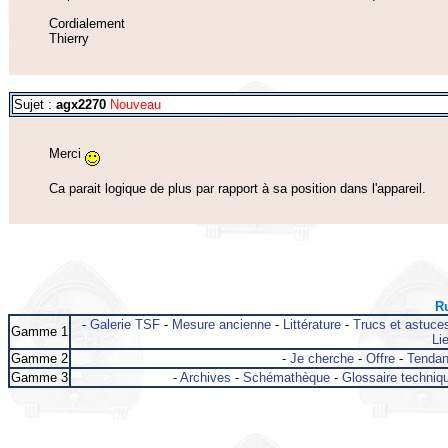
Cordialement
Thierry
Sujet :
agx2270
Nouveau
Merci
Ca parait logique de plus par rapport à sa position dans l'appareil.
Ru
-
Galerie TSF
-
Mesure ancienne
-
Littérature
-
Trucs et astuce
Gamme 1
Lie
Gamme 2
-
Je cherche
-
Offre
-
Tenda
Gamme 3
-
Archives
-
Schémathèque
-
Glossaire techniq