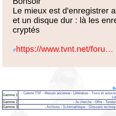
Bonsoir
Le mieux est d'enregistrer
et un disque dur : là les en
cryptés
https://www.tvnt.net/foru…
Ru
-
Galerie TSF
-
Mesure ancienne
-
Littérature
-
Trucs et astuce
Gamme 1
Lie
Gamme 2
-
Je cherche
-
Offre
-
Tenda
Gamme 3
-
Archives
-
Schémathèque
-
Glossaire techniq