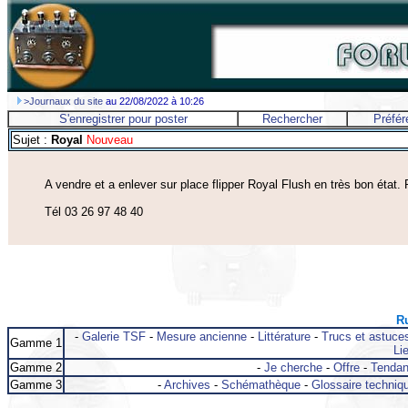
>Journaux du site
au 22/08/2022 à 10:26
S'enregistrer pour poster
Rechercher
Préfér
Sujet :
Royal
Nouveau
A vendre et a enlever sur place flipper Royal Flush en très bon état.
Tél 03 26 97 48 40
Ru
-
Galerie TSF
-
Mesure ancienne
-
Littérature
-
Trucs et astuce
Gamme 1
Lie
Gamme 2
-
Je cherche
-
Offre
-
Tenda
Gamme 3
-
Archives
-
Schémathèque
-
Glossaire techniq