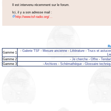
Il est intervenu récemment sur le forum.
Ici, il y a son adresse mail :
http://www.tsf-radio.org/…
Ru
-
Galerie TSF
-
Mesure ancienne
-
Littérature
-
Trucs et astuce
Gamme 1
Lie
Gamme 2
-
Je cherche
-
Offre
-
Tenda
Gamme 3
-
Archives
-
Schémathèque
-
Glossaire techniq