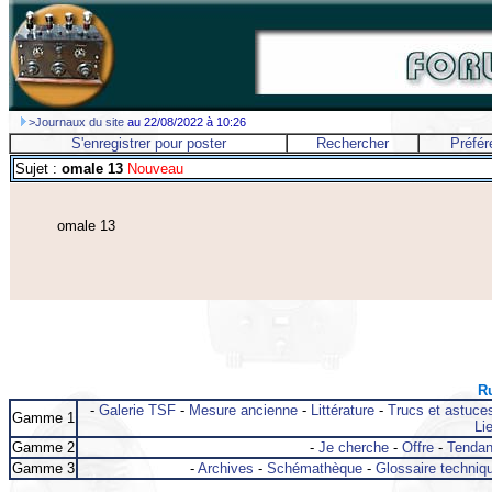
>Journaux du site
au 22/08/2022 à 10:26
S'enregistrer pour poster
Rechercher
Préfér
Sujet :
omale 13
Nouveau
omale 13
Ru
-
Galerie TSF
-
Mesure ancienne
-
Littérature
-
Trucs et astuce
Gamme 1
Lie
Gamme 2
-
Je cherche
-
Offre
-
Tenda
Gamme 3
-
Archives
-
Schémathèque
-
Glossaire techniq