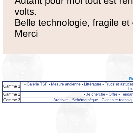
Autant pour moi tout est ren
volts.
Belle technologie, fragile e
Merci
Ru
-
Galerie TSF
-
Mesure ancienne
-
Littérature
-
Trucs et astuce
Gamme 1
Lie
Gamme 2
-
Je cherche
-
Offre
-
Tenda
Gamme 3
-
Archives
-
Schémathèque
-
Glossaire techniq