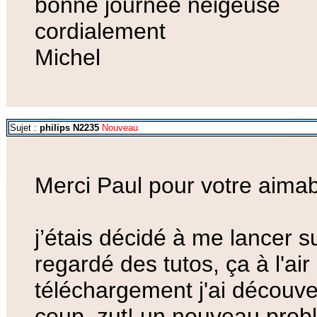
bonne journée neigeuse
cordialement
Michel
Sujet :
philips N2235
Nouveau
Merci Paul pour votre aimab
j’étais décidé à me lancer su
regardé des tutos, ça à l'ai
téléchargement j'ai découver
coup, zut! un nouveau prob